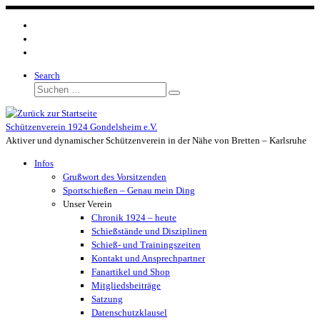
Zum
Inhalt
springen
Search
Suche
Suchen …
Schützenverein 1924 Gondelsheim e.V.
Aktiver und dynamischer Schützenverein in der Nähe von Bretten – Karlsruhe
Infos
Grußwort des Vorsitzenden
Sportschießen – Genau mein Ding
Unser Verein
Chronik 1924 – heute
Schießstände und Disziplinen
Schieß- und Trainingszeiten
Kontakt und Ansprechpartner
Fanartikel und Shop
Mitgliedsbeiträge
Satzung
Datenschutzklausel