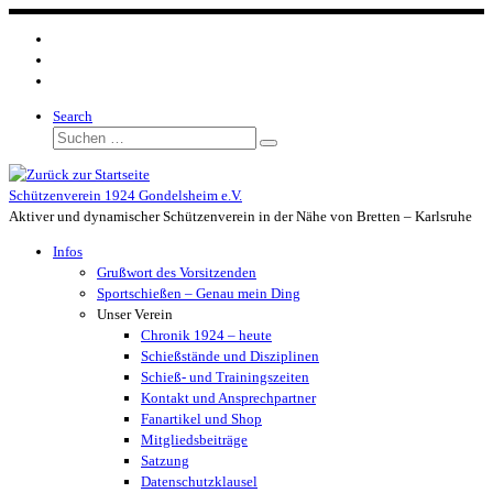
Zum
Inhalt
springen
Search
Suche
Suchen …
Schützenverein 1924 Gondelsheim e.V.
Aktiver und dynamischer Schützenverein in der Nähe von Bretten – Karlsruhe
Infos
Grußwort des Vorsitzenden
Sportschießen – Genau mein Ding
Unser Verein
Chronik 1924 – heute
Schießstände und Disziplinen
Schieß- und Trainingszeiten
Kontakt und Ansprechpartner
Fanartikel und Shop
Mitgliedsbeiträge
Satzung
Datenschutzklausel