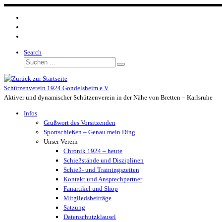
Zum
Inhalt
springen
Search
Suche
Suchen …
Schützenverein 1924 Gondelsheim e.V.
Aktiver und dynamischer Schützenverein in der Nähe von Bretten – Karlsruhe
Infos
Grußwort des Vorsitzenden
Sportschießen – Genau mein Ding
Unser Verein
Chronik 1924 – heute
Schießstände und Disziplinen
Schieß- und Trainingszeiten
Kontakt und Ansprechpartner
Fanartikel und Shop
Mitgliedsbeiträge
Satzung
Datenschutzklausel