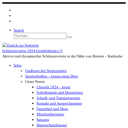
Zum
Inhalt
springen
Search
Suche
Suchen …
Schützenverein 1924 Gondelsheim e.V.
Aktiver und dynamischer Schützenverein in der Nähe von Bretten – Karlsruhe
Infos
Grußwort des Vorsitzenden
Sportschießen – Genau mein Ding
Unser Verein
Chronik 1924 – heute
Schießstände und Disziplinen
Schieß- und Trainingszeiten
Kontakt und Ansprechpartner
Fanartikel und Shop
Mitgliedsbeiträge
Satzung
Datenschutzklausel