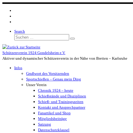
Zum
Inhalt
springen
Search
Suche
Suchen …
Schützenverein 1924 Gondelsheim e.V.
Aktiver und dynamischer Schützenverein in der Nähe von Bretten – Karlsruhe
Infos
Grußwort des Vorsitzenden
Sportschießen – Genau mein Ding
Unser Verein
Chronik 1924 – heute
Schießstände und Disziplinen
Schieß- und Trainingszeiten
Kontakt und Ansprechpartner
Fanartikel und Shop
Mitgliedsbeiträge
Satzung
Datenschutzklausel