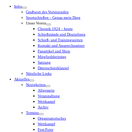
Menü
Infos
Grußwort des Vorsitzenden
Sportschießen – Genau mein Ding
Unser Verein
Chronik 1924 – heute
Schießstände und Disziplinen
Schieß- und Trainingszeiten
Kontakt und Ansprechpartner
Fanartikel und Shop
Mitgliedsbeiträge
Satzung
Datenschutzklausel
Nützliche Links
Aktuelles
Neuigkeiten
Allgemein
Veranstaltung
Wettkampf
Archiv
Termine
Organisatorisches
Wettkampf
Fest/Feier