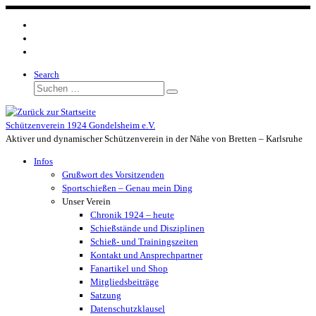
Zum
Inhalt
springen
Search
Suche
Suchen …
Schützenverein 1924 Gondelsheim e.V.
Aktiver und dynamischer Schützenverein in der Nähe von Bretten – Karlsruhe
Infos
Grußwort des Vorsitzenden
Sportschießen – Genau mein Ding
Unser Verein
Chronik 1924 – heute
Schießstände und Disziplinen
Schieß- und Trainingszeiten
Kontakt und Ansprechpartner
Fanartikel und Shop
Mitgliedsbeiträge
Satzung
Datenschutzklausel