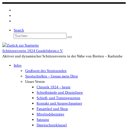
Zum
Inhalt
springen
Search
Suche
Suchen …
Schützenverein 1924 Gondelsheim e.V.
Aktiver und dynamischer Schützenverein in der Nähe von Bretten – Karlsruhe
Infos
Grußwort des Vorsitzenden
Sportschießen – Genau mein Ding
Unser Verein
Chronik 1924 – heute
Schießstände und Disziplinen
Schieß- und Trainingszeiten
Kontakt und Ansprechpartner
Fanartikel und Shop
Mitgliedsbeiträge
Satzung
Datenschutzklausel