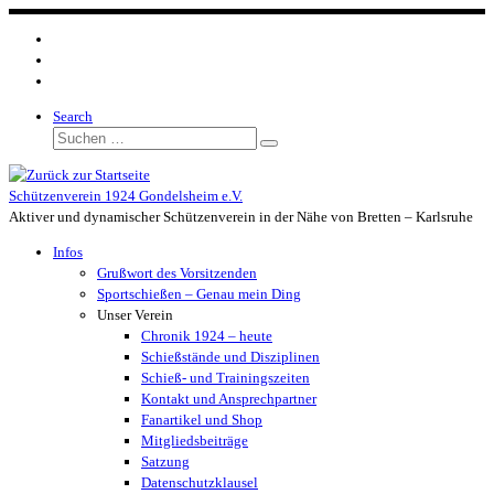
Zum
Inhalt
springen
Search
Suche
Suchen …
Schützenverein 1924 Gondelsheim e.V.
Aktiver und dynamischer Schützenverein in der Nähe von Bretten – Karlsruhe
Infos
Grußwort des Vorsitzenden
Sportschießen – Genau mein Ding
Unser Verein
Chronik 1924 – heute
Schießstände und Disziplinen
Schieß- und Trainingszeiten
Kontakt und Ansprechpartner
Fanartikel und Shop
Mitgliedsbeiträge
Satzung
Datenschutzklausel