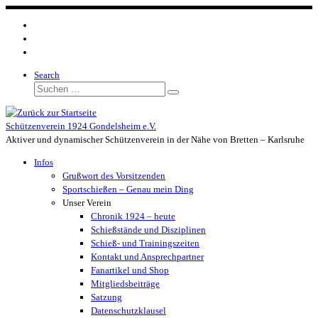
Zum
Inhalt
springen
Search
Suche
Suchen …
Schützenverein 1924 Gondelsheim e.V.
Aktiver und dynamischer Schützenverein in der Nähe von Bretten – Karlsruhe
Infos
Grußwort des Vorsitzenden
Sportschießen – Genau mein Ding
Unser Verein
Chronik 1924 – heute
Schießstände und Disziplinen
Schieß- und Trainingszeiten
Kontakt und Ansprechpartner
Fanartikel und Shop
Mitgliedsbeiträge
Satzung
Datenschutzklausel