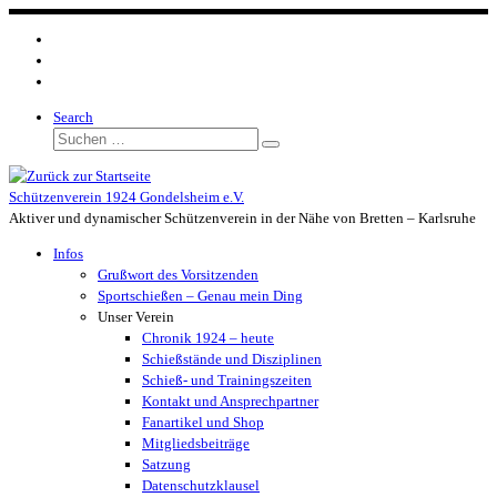
Zum
Inhalt
springen
Search
Suche
Suchen …
Schützenverein 1924 Gondelsheim e.V.
Aktiver und dynamischer Schützenverein in der Nähe von Bretten – Karlsruhe
Infos
Grußwort des Vorsitzenden
Sportschießen – Genau mein Ding
Unser Verein
Chronik 1924 – heute
Schießstände und Disziplinen
Schieß- und Trainingszeiten
Kontakt und Ansprechpartner
Fanartikel und Shop
Mitgliedsbeiträge
Satzung
Datenschutzklausel