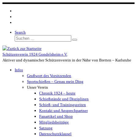
Zum
Inhalt
springen
Search
Suche
Suchen …
Schützenverein 1924 Gondelsheim e.V.
Aktiver und dynamischer Schützenverein in der Nähe von Bretten – Karlsruhe
Infos
Grußwort des Vorsitzenden
Sportschießen – Genau mein Ding
Unser Verein
Chronik 1924 – heute
Schießstände und Disziplinen
Schieß- und Trainingszeiten
Kontakt und Ansprechpartner
Fanartikel und Shop
Mitgliedsbeiträge
Satzung
Datenschutzklausel