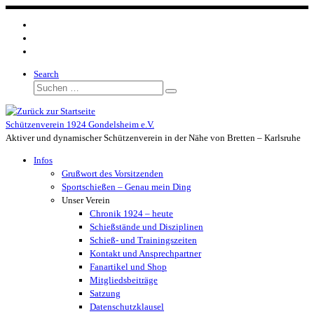
Zum
Inhalt
springen
Search
Suche
Suchen …
Schützenverein 1924 Gondelsheim e.V.
Aktiver und dynamischer Schützenverein in der Nähe von Bretten – Karlsruhe
Infos
Grußwort des Vorsitzenden
Sportschießen – Genau mein Ding
Unser Verein
Chronik 1924 – heute
Schießstände und Disziplinen
Schieß- und Trainingszeiten
Kontakt und Ansprechpartner
Fanartikel und Shop
Mitgliedsbeiträge
Satzung
Datenschutzklausel