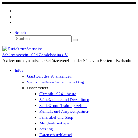
Zum
Inhalt
springen
Search
Suche
Suchen …
Schützenverein 1924 Gondelsheim e.V.
Aktiver und dynamischer Schützenverein in der Nähe von Bretten – Karlsruhe
Infos
Grußwort des Vorsitzenden
Sportschießen – Genau mein Ding
Unser Verein
Chronik 1924 – heute
Schießstände und Disziplinen
Schieß- und Trainingszeiten
Kontakt und Ansprechpartner
Fanartikel und Shop
Mitgliedsbeiträge
Satzung
Datenschutzklausel