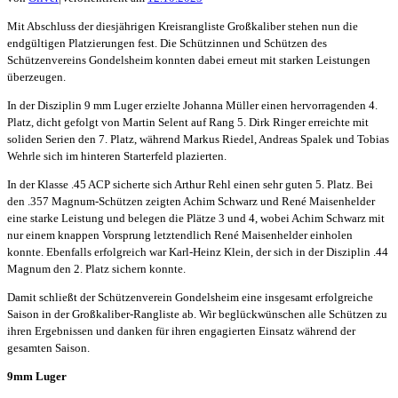
Mit Abschluss der diesjährigen Kreisrangliste Großkaliber stehen nun die
endgültigen Platzierungen fest. Die Schützinnen und Schützen des
Schützenvereins Gondelsheim konnten dabei erneut mit starken Leistungen
überzeugen.
In der Disziplin 9 mm Luger erzielte Johanna Müller einen hervorragenden 4.
Platz, dicht gefolgt von Martin Selent auf Rang 5. Dirk Ringer erreichte mit
soliden Serien den 7. Platz, während Markus Riedel, Andreas Spalek und Tobias
Wehrle sich im hinteren Starterfeld plazierten.
In der Klasse .45 ACP sicherte sich Arthur Rehl einen sehr guten 5. Platz. Bei
den .357 Magnum-Schützen zeigten Achim Schwarz und René Maisenhelder
eine starke Leistung und belegen die Plätze 3 und 4, wobei Achim Schwarz mit
nur einem knappen Vorsprung letztendlich René Maisenhelder einholen
konnte. Ebenfalls erfolgreich war Karl-Heinz Klein, der sich in der Disziplin .44
Magnum den 2. Platz sichern konnte.
Damit schließt der Schützenverein Gondelsheim eine insgesamt erfolgreiche
Saison in der Großkaliber-Rangliste ab. Wir beglückwünschen alle Schützen zu
ihren Ergebnissen und danken für ihren engagierten Einsatz während der
gesamten Saison.
9mm Luger