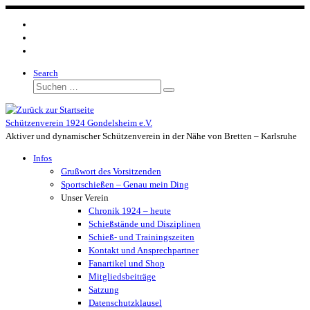
Zum
Inhalt
springen
Search
Suche
Suchen …
Schützenverein 1924 Gondelsheim e.V.
Aktiver und dynamischer Schützenverein in der Nähe von Bretten – Karlsruhe
Infos
Grußwort des Vorsitzenden
Sportschießen – Genau mein Ding
Unser Verein
Chronik 1924 – heute
Schießstände und Disziplinen
Schieß- und Trainingszeiten
Kontakt und Ansprechpartner
Fanartikel und Shop
Mitgliedsbeiträge
Satzung
Datenschutzklausel