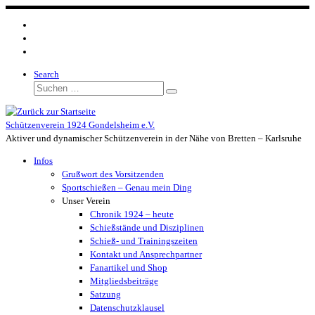
Zum
Inhalt
springen
Search
Suche
Suchen …
Schützenverein 1924 Gondelsheim e.V.
Aktiver und dynamischer Schützenverein in der Nähe von Bretten – Karlsruhe
Infos
Grußwort des Vorsitzenden
Sportschießen – Genau mein Ding
Unser Verein
Chronik 1924 – heute
Schießstände und Disziplinen
Schieß- und Trainingszeiten
Kontakt und Ansprechpartner
Fanartikel und Shop
Mitgliedsbeiträge
Satzung
Datenschutzklausel